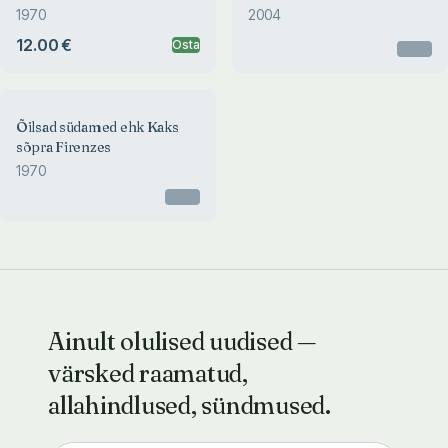
1970
2004
12.00 €
Osta
Otsas
Õilsad südamed ehk Kaks
sõpra Firenzes
1970
Otsas
Ainult olulised uudised —
värsked raamatud,
allahindlused, sündmused.