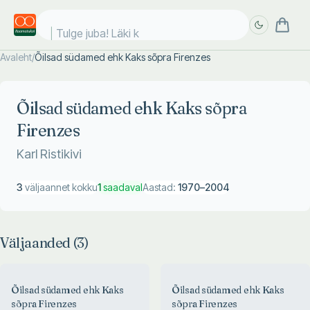
Tulge juba! Läki ko
Avaleht
/
Õilsad südamed ehk Kaks sõpra Firenzes
Täpsem
Täpsem
otsing
otsing
Õilsad südamed ehk Kaks sõpra
Firenzes
Karl Ristikivi
3
väljaannet kokku
1
saadaval
Aastad:
1970
–
2004
Väljaanded (
3
)
Õilsad südamed ehk Kaks
Õilsad südamed ehk Kaks
sõpra Firenzes
sõpra Firenzes