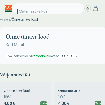
Matemaatika kosm
Avaleht
/
Õnne tänava lood
Täpsem
Täpsem
otsing
otsing
Õnne tänava lood
Kati Murutar
3
väljaannet kokku
2
saadaval
Aastad:
1997
–
1997
Väljaanded (
3
)
Õnne tänava lood
Õnne tänava lood
1997
1997
4.00 €
4.00 €
Osta
Osta