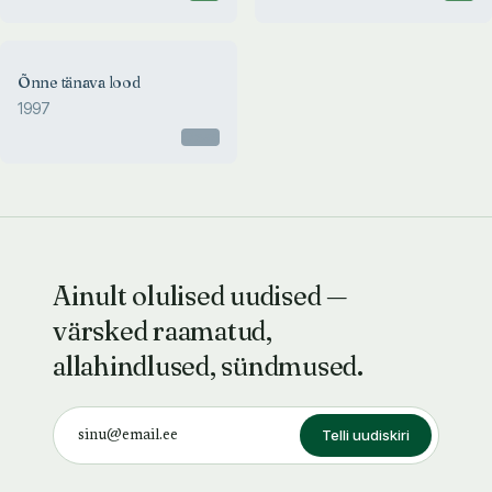
Õnne tänava lood
1997
Otsas
Ainult olulised uudised —
värsked raamatud,
allahindlused, sündmused.
Telli uudiskiri