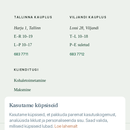
TALLINNA KAUPLUS
VILJANDI KAUPLUS
Harju 1, Tallinn
Lossi 28, Viljandi
E–R 10–19
T–L 10–18
L–P 10–17
P–E suletud
683 7711
683 7712
KLIENDITUGI
Kohaletoimetamine
Maksmine
Tagastamine
Kasutame küpsiseid
KKK
Kasutame küpsiseid, et pakkuda paremat kasutuskogemust,
analüüsida liiklust ja personaliseerida sisu. Saad valida,
milliseid küpsiseid lubad.
Loe lahemalt