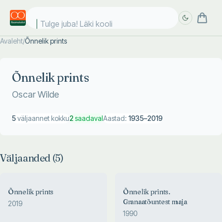
Tulge juba! Läki kooli!
Avaleht
/
Õnnelik prints
Täpsem
Täpsem
otsing
otsing
Õnnelik prints
Oscar Wilde
5
väljaannet kokku
2
saadaval
Aastad:
1935
–
2019
Väljaanded (
5
)
Õnnelik prints
Õnnelik prints.
Granaatõuntest maja
2019
1990