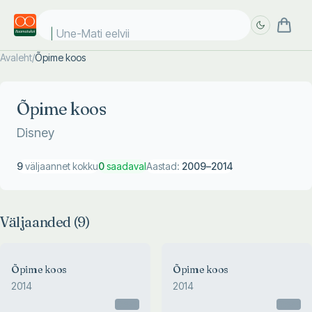
Une-Mati eelviim
Avaleht
/
Õpime koos
Täpsem
Täpsem
otsing
otsing
Õpime koos
Disney
9
väljaannet kokku
0
saadaval
Aastad:
2009
–
2014
Väljaanded (
9
)
Õpime koos
Õpime koos
2014
2014
Otsas
Otsas