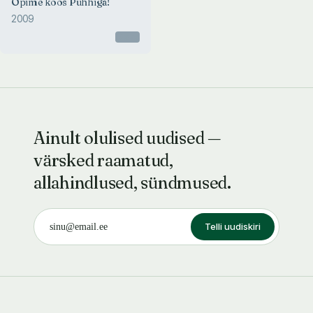
Õpime koos Puhhiga!
2009
Otsas
Ainult olulised uudised —
värsked raamatud,
allahindlused, sündmused.
Telli uudiskiri