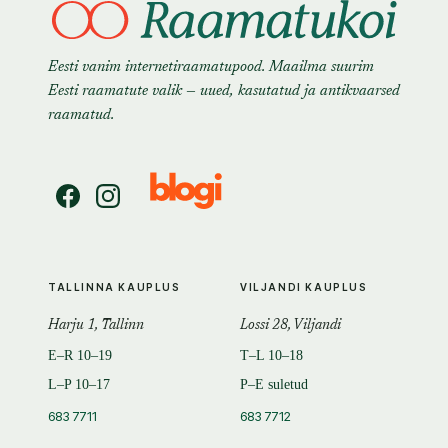
Eesti vanim internetiraamatupood. Maailma suurim
Eesti raamatute valik — uued, kasutatud ja antikvaarsed
raamatud.
TALLINNA KAUPLUS
VILJANDI KAUPLUS
Harju 1, Tallinn
Lossi 28, Viljandi
E–R 10–19
T–L 10–18
L–P 10–17
P–E suletud
683 7711
683 7712