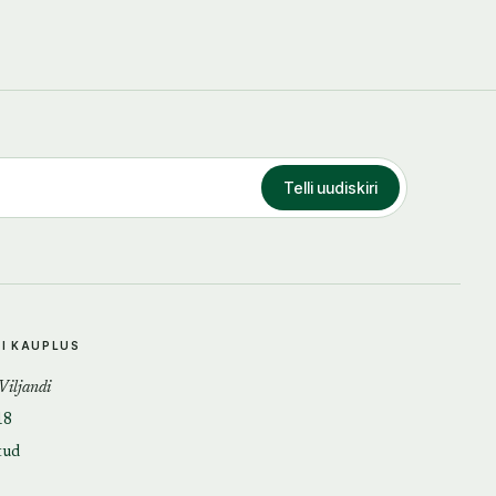
Telli uudiskiri
DI KAUPLUS
 Viljandi
18
tud