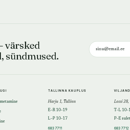
— värsked
d, sündmused.
TUGI
TALLINNA KAUPLUS
VILJAN
imetamine
Harju 1, Tallinn
Lossi 28,
E–R 10–19
T–L 10–
e
L–P 10–17
P–E sule
ine
683 7711
683 7712