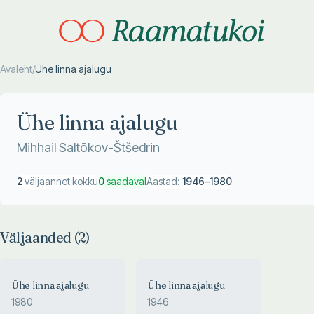
Avaleht
/
Ühe linna ajalugu
Otsi täpsemalt
Otsi täpsemalt
Ühe linna ajalugu
Mihhail Saltõkov-Štšedrin
2
väljaannet kokku
0
saadaval
Aastad:
1946
–
1980
Väljaanded (
2
)
Ühe linna ajalugu
Ühe linna ajalugu
1980
1946