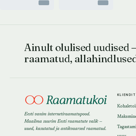
Otsas
Otsas
Ainult olulised uudised 
raamatud, allahindluse
KLIENDI
Kohaleto
Eesti vanim internetiraamatupood.
Maksmin
Maailma suurim Eesti raamatute valik —
Tagastam
uued, kasutatud ja antikvaarsed raamatud.