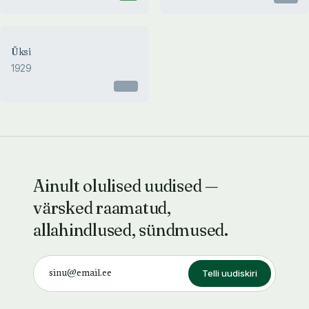
Üksi
1929
Otsas
Ainult olulised uudised —
värsked raamatud,
allahindlused, sündmused.
Telli uudiskiri