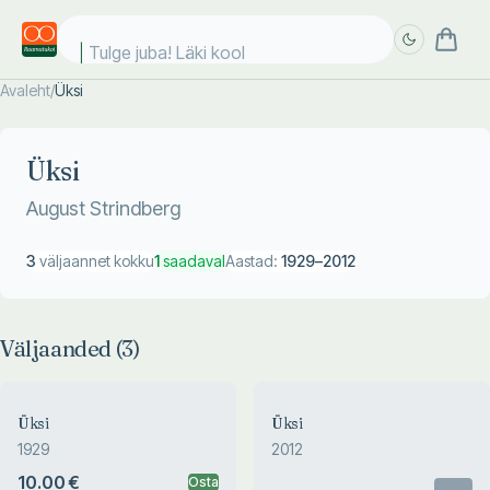
Tulge juba! Läki kooli
Avaleht
/
Üksi
Täpsem
Täpsem
otsing
otsing
Üksi
August Strindberg
3
väljaannet kokku
1
saadaval
Aastad:
1929
–
2012
Väljaanded (
3
)
Üksi
Üksi
1929
2012
10.00 €
Osta
Otsas