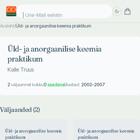
Une-Mati eelviimas
Avaleht
/
Üld- ja anorgaanilise keemia praktikum
Täpsem
Täpsem
otsing
otsing
Üld- ja anorgaanilise keemia
praktikum
Kalle Truus
2
väljaannet kokku
0
saadaval
Aastad:
2002
–
2007
Väljaanded (
2
)
Üld- ja anorgaanilise keemia
Üld- ja anorgaanilise keemia
praktikum
praktikum