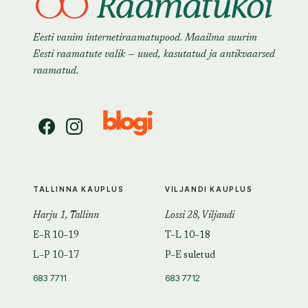
Eesti vanim internetiraamatupood. Maailma suurim
Eesti raamatute valik — uued, kasutatud ja antikvaarsed
raamatud.
TALLINNA KAUPLUS
VILJANDI KAUPLUS
Harju 1, Tallinn
Lossi 28, Viljandi
E–R 10–19
T–L 10–18
L–P 10–17
P–E suletud
683 7711
683 7712