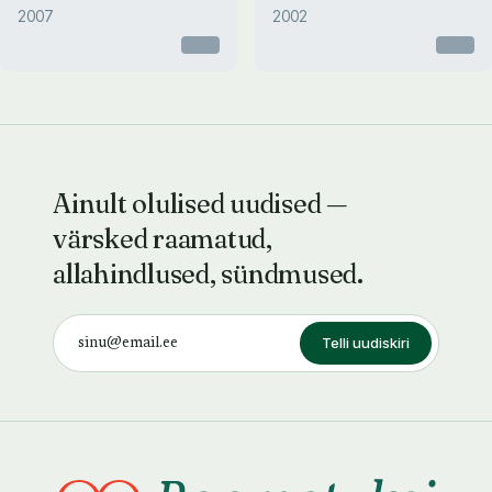
2007
2002
Otsas
Otsas
Ainult olulised uudised —
värsked raamatud,
allahindlused, sündmused.
Telli uudiskiri