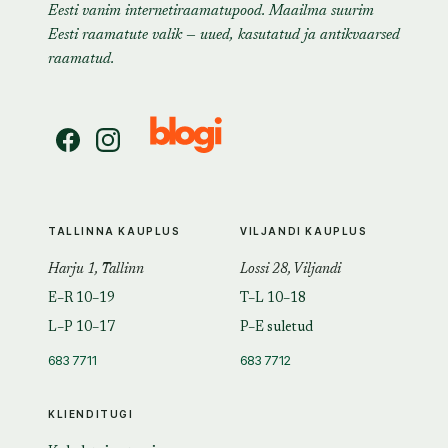
Eesti vanim internetiraamatupood. Maailma suurim
Eesti raamatute valik — uued, kasutatud ja antikvaarsed
raamatud.
TALLINNA KAUPLUS
VILJANDI KAUPLUS
Harju 1, Tallinn
Lossi 28, Viljandi
E–R 10–19
T–L 10–18
L–P 10–17
P–E suletud
683 7711
683 7712
KLIENDITUGI