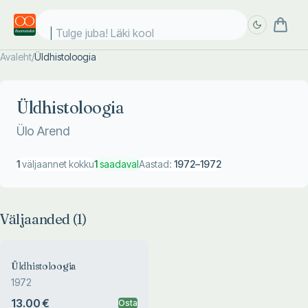
Tulge juba! Läki kooli
Avaleht
/
Üldhistoloogia
Täpsem
Täpsem
otsing
otsing
Üldhistoloogia
Ülo Arend
1
väljaannet kokku
1
saadaval
Aastad:
1972
–
1972
Väljaanded (
1
)
Üldhistoloogia
1972
13.00 €
Osta