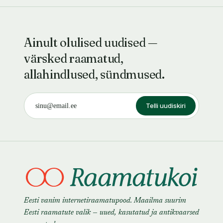
Ainult olulised uudised —
värsked raamatud,
allahindlused, sündmused.
Telli uudiskiri
Eesti vanim internetiraamatupood. Maailma suurim
Eesti raamatute valik — uued, kasutatud ja antikvaarsed