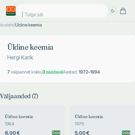
Tulge juba
Avaleht
/
Üldine keemia
Täpsem
Täpsem
otsing
otsing
Üldine keemia
Hergi Karik
7
väljaannet kokku
3
saadaval
Aastad:
1972
–
1994
Väljaanded (
7
)
Üldine keemia
Üldine keemia
1984
1976
6.00 €
5.00 €
Osta
Osta