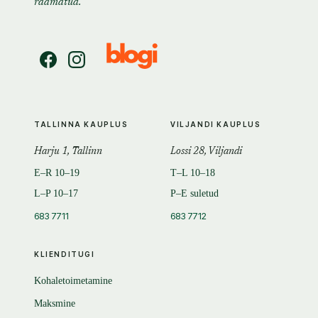
raamatud.
TALLINNA KAUPLUS
VILJANDI KAUPLUS
Harju 1, Tallinn
Lossi 28, Viljandi
E–R 10–19
T–L 10–18
L–P 10–17
P–E suletud
683 7711
683 7712
KLIENDITUGI
Kohaletoimetamine
Maksmine