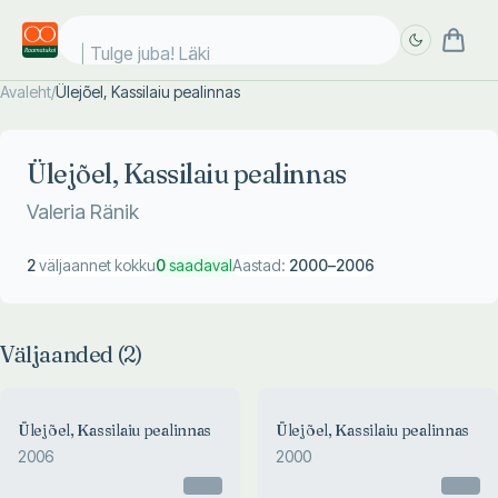
Tulge juba! Läki ko
Avaleht
/
Ülejõel, Kassilaiu pealinnas
Täpsem
Täpsem
otsing
otsing
Ülejõel, Kassilaiu pealinnas
Valeria Ränik
2
väljaannet kokku
0
saadaval
Aastad:
2000
–
2006
Väljaanded (
2
)
Ülejõel, Kassilaiu pealinnas
Ülejõel, Kassilaiu pealinnas
2006
2000
Otsas
Otsas