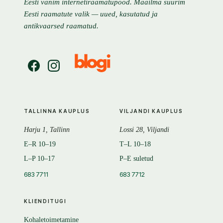
Eesti vanim internetiraamatupood. Maailma suurim
Eesti raamatute valik — uued, kasutatud ja
antikvaarsed raamatud.
TALLINNA KAUPLUS
VILJANDI KAUPLUS
Harju 1, Tallinn
Lossi 28, Viljandi
E–R 10–19
T–L 10–18
L–P 10–17
P–E suletud
683 7711
683 7712
KLIENDITUGI
Kohaletoimetamine