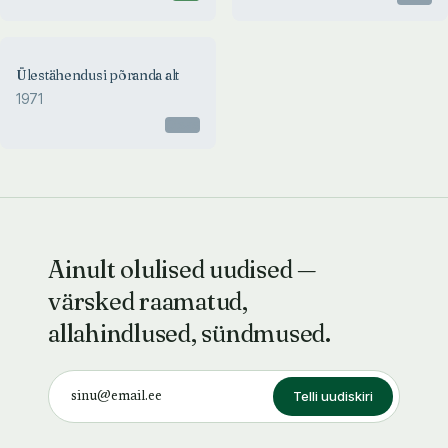
Ülestähendusi põranda alt
1971
Otsas
Ainult olulised uudised —
värsked raamatud,
allahindlused, sündmused.
Telli uudiskiri