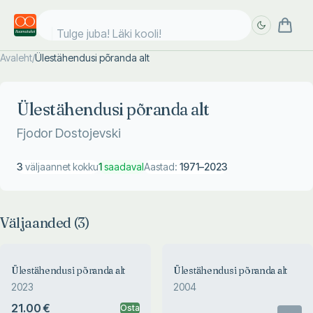
Tulge juba! Läki kooli!
Avaleht
/
Ülestähendusi põranda alt
Täpsem
Täpsem
otsing
otsing
Ülestähendusi põranda alt
Fjodor Dostojevski
3
väljaannet kokku
1
saadaval
Aastad:
1971
–
2023
Väljaanded (
3
)
Ülestähendusi põranda alt
Ülestähendusi põranda alt
2023
2004
21.00 €
Osta
Otsas