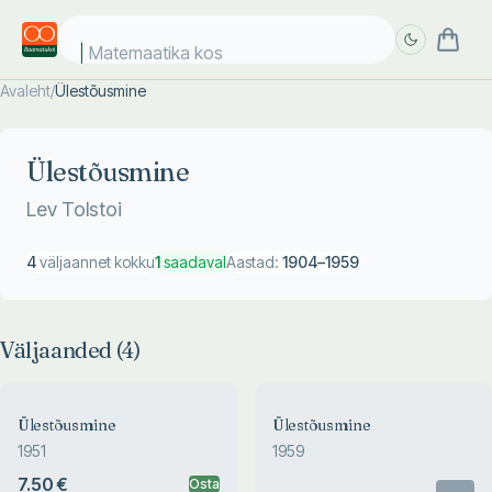
Matemaatika kosm
Avaleht
/
Ülestõusmine
Täpsem
Täpsem
otsing
otsing
Ülestõusmine
Lev Tolstoi
4
väljaannet kokku
1
saadaval
Aastad:
1904
–
1959
Väljaanded (
4
)
Ülestõusmine
Ülestõusmine
1951
1959
7.50 €
Osta
Otsas