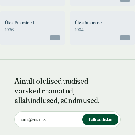
Ülestõusmine I-II
Ülestõusmine
1936
1904
Otsas
Otsas
Ainult olulised uudised —
värsked raamatud,
allahindlused, sündmused.
Telli uudiskiri