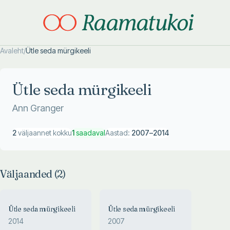
Avaleht
/
Ütle seda mürgikeeli
Otsi täpsemalt
Otsi täpsemalt
Ütle seda mürgikeeli
Ann Granger
2
väljaannet kokku
1
saadaval
Aastad:
2007
–
2014
Väljaanded (
2
)
Ütle seda mürgikeeli
Ütle seda mürgikeeli
2014
2007