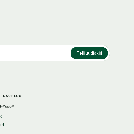
Telli uudiskiri
DI KAUPLUS
 Viljandi
18
tud