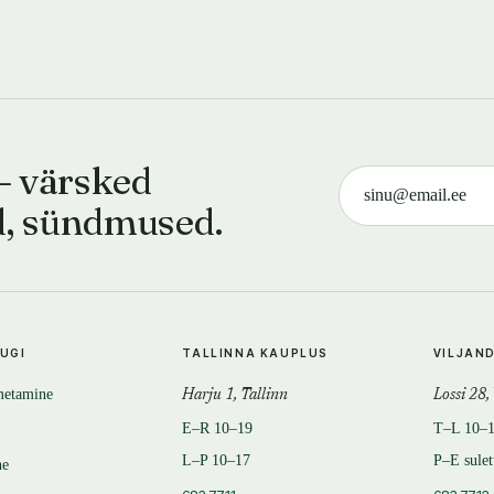
— värsked
d, sündmused.
TUGI
TALLINNA KAUPLUS
VILJAN
metamine
Harju 1, Tallinn
Lossi 28,
E–R 10–19
T–L 10–
L–P 10–17
P–E sule
ne