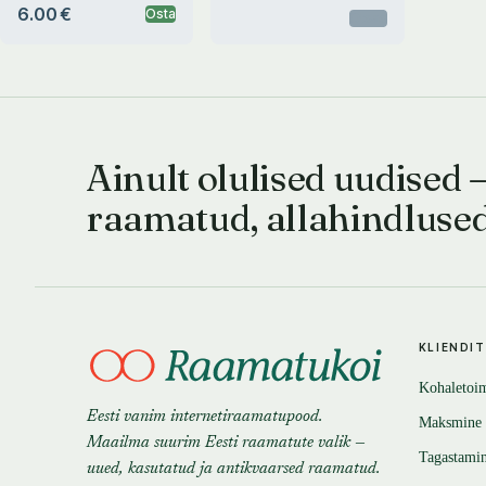
6.00 €
Osta
Otsas
Ainult olulised uudised 
raamatud, allahindluse
KLIENDI
Kohaletoi
Eesti vanim internetiraamatupood.
Maksmine
Maailma suurim Eesti raamatute valik —
Tagastami
uued, kasutatud ja antikvaarsed raamatud.