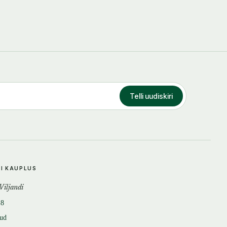
Telli uudiskiri
DI KAUPLUS
 Viljandi
18
tud