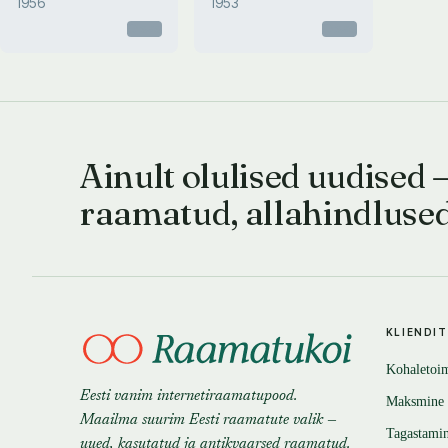
1956
1953
Otsas
Otsas
Ainult olulised uudised 
raamatud, allahindluse
KLIENDI
Kohaletoi
Eesti vanim internetiraamatupood.
Maksmine
Maailma suurim Eesti raamatute valik —
Tagastami
uued, kasutatud ja antikvaarsed raamatud.