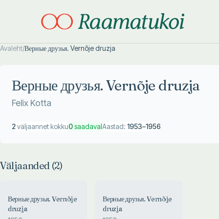
Avaleht
/
Верные друзья. Vernõje druzja
Otsi täpsemalt
Otsi täpsemalt
Верные друзья. Vernõje druzja
Felix Kotta
2
väljaannet kokku
0
saadaval
Aastad:
1953
–
1956
Väljaanded (
2
)
Верные друзья. Vernõje
Верные друзья. Vernõje
druzja
druzja