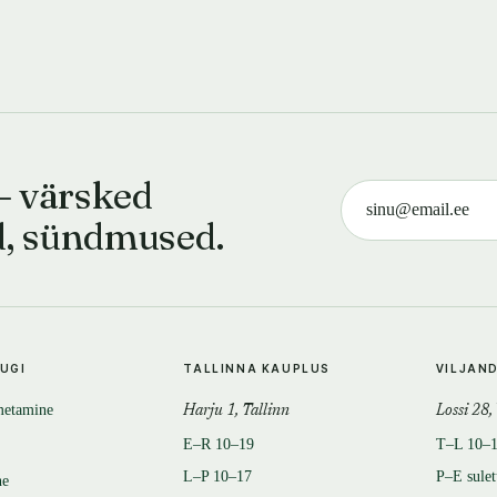
— värsked
d, sündmused.
TUGI
TALLINNA KAUPLUS
VILJAN
metamine
Harju 1, Tallinn
Lossi 28,
E–R 10–19
T–L 10–
L–P 10–17
P–E sule
ne