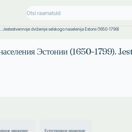
Jestestvennoje dviženije selskogo naselenija Estonii (1650-1799)
населения Эстонии (1650-1799). Jes
венное движение
Естественное движение