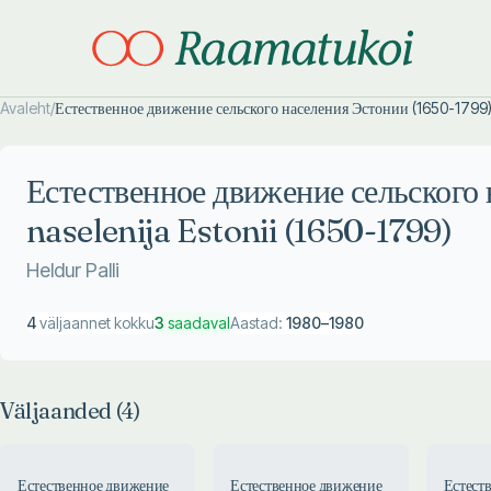
Avaleht
/
Естественное движение сельского населения Эстонии (1650-1799). 
Otsi täpsemalt
Otsi täpsemalt
Естественное движение сельского 
naselenija Estonii (1650-1799)
Heldur Palli
4
väljaannet kokku
3
saadaval
Aastad:
1980
–
1980
Väljaanded (
4
)
Естественное движение
Естественное движение
Естест