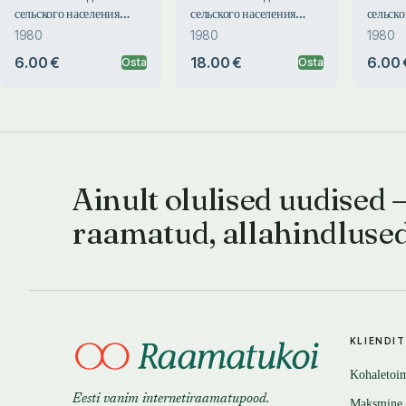
сельского населения
сельского населения
сельско
Эстонии (1650-1799).
Эстонии (1650-1799).
Эстони
1980
1980
1980
Jestestvennoje
Jestestvennoje
Jestes
6.00 €
18.00 €
6.00 
Osta
Osta
dviženije selskogo
dviženije selskogo
dvižen
naselenija Estonii
naselenija Estonii
nasele
(1650-1799)
(1650-1799)
(1650-
Ainult olulised uudised 
raamatud, allahindluse
KLIENDI
Kohaletoi
Eesti vanim internetiraamatupood.
Maksmine