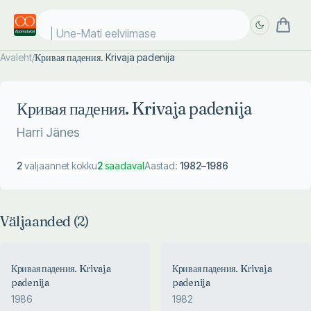
Une-Mati eelviimased
Avaleht
/
Кривая падения. Krivaja padenija
Täpsem
Täpsem
otsing
otsing
Кривая падения. Krivaja padenija
Harri Jänes
2
väljaannet kokku
2
saadaval
Aastad:
1982
–
1986
Väljaanded (
2
)
Кривая падения. Krivaja
Кривая падения. Krivaja
padenija
padenija
1986
1982