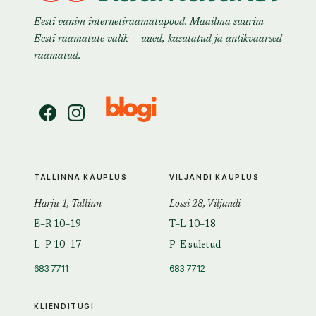
Eesti vanim internetiraamatupood. Maailma suurim
Eesti raamatute valik — uued, kasutatud ja antikvaarsed
raamatud.
TALLINNA KAUPLUS
VILJANDI KAUPLUS
Harju 1, Tallinn
Lossi 28, Viljandi
E–R 10–19
T–L 10–18
L–P 10–17
P–E suletud
683 7711
683 7712
KLIENDITUGI