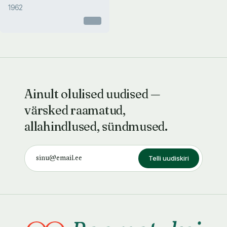
1962
Otsas
Ainult olulised uudised —
värsked raamatud,
allahindlused, sündmused.
Telli uudiskiri