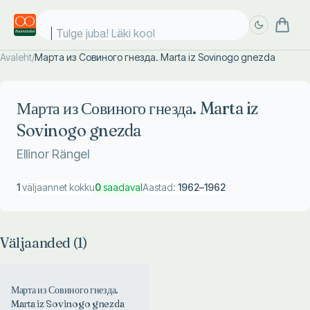
Tulge juba! Läki kooli
Avaleht
/
Марта из Совиного гнезда. Marta iz Sovinogo gnezda
Täpsem
Täpsem
otsing
otsing
Марта из Совиного гнезда. Marta iz
Sovinogo gnezda
Ellinor Rängel
1
väljaannet kokku
0
saadaval
Aastad:
1962
–
1962
Väljaanded (
1
)
Марта из Совиного гнезда.
Marta iz Sovinogo gnezda