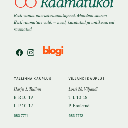
Eesti vanim internetiraamatupood. Maailma suurim
Eesti raamatute valik — uued, kasutatud ja antikvaarsed
raamatud.
TALLINNA KAUPLUS
VILJANDI KAUPLUS
Harju 1, Tallinn
Lossi 28, Viljandi
E–R 10–19
T–L 10–18
L–P 10–17
P–E suletud
683 7711
683 7712