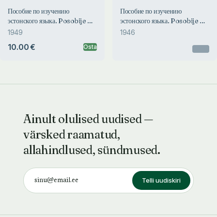
Пособие по изучению
Пособие по изучению
эстонского языка. Posobije po
эстонского языка. Posobije po
izutšeniju estonskogo
izutšeniju estonskogo
1949
1946
jazõka
jazõka
10.00 €
Osta
Otsas
Ainult olulised uudised —
värsked raamatud,
allahindlused, sündmused.
Telli uudiskiri