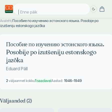
Enne päike
Avaleht
/
Пособие по изучению эстонского языка. Posobije po
izutšeniju estonskogo jazõka
Täpsem
Täpsem
otsing
otsing
Пособие по изучению эстонского языка.
Posobije po izutšeniju estonskogo
jazõka
Eduard Päll
2
väljaannet kokku
1
saadaval
Aastad:
1946
–
1949
Väljaanded (
2
)