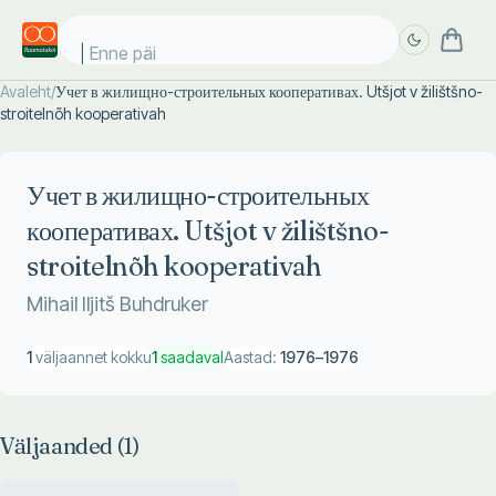
Enne päik
Avaleht
/
Учет в жилищно-строительных кооперативах. Utšjot v žilištšno-
stroitelnõh kooperativah
Täpsem
Täpsem
otsing
otsing
Учет в жилищно-строительных
кооперативах. Utšjot v žilištšno-
stroitelnõh kooperativah
Mihail Iljitš Buhdruker
1
väljaannet kokku
1
saadaval
Aastad:
1976
–
1976
Väljaanded (
1
)