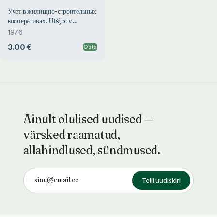
Учет в жилищно-строительных
кооперативах. Utšjot v
žilištšno-stroitelnõh
1976
kooperativah
3.00 €
Osta
Ainult olulised uudised —
värsked raamatud,
allahindlused, sündmused.
Telli uudiskiri