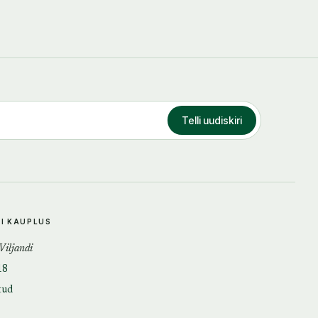
Telli uudiskiri
DI KAUPLUS
 Viljandi
18
tud