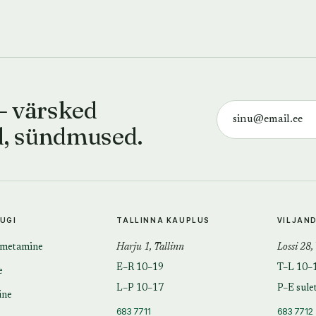
— värsked
d, sündmused.
TUGI
TALLINNA KAUPLUS
VILJAN
imetamine
Harju 1, Tallinn
Lossi 28,
E–R 10–19
T–L 10–
e
L–P 10–17
P–E sule
ine
683 7711
683 7712