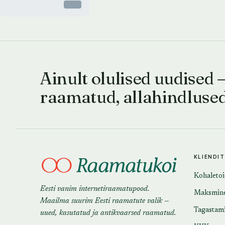
Otsas
Ainult olulised uudised 
raamatud, allahindluse
KLIENDI
Kohaleto
Eesti vanim internetiraamatupood.
Maksmin
Maailma suurim Eesti raamatute valik —
Tagastam
uued, kasutatud ja antikvaarsed raamatud.