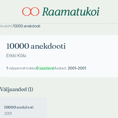
Avaleht
/
10000 anekdooti
Otsi täpsemalt
Otsi täpsemalt
10000 anekdooti
Erkki Kõlu
1
väljaannet kokku
0
saadaval
Aastad:
2001
–
2001
Väljaanded (
1
)
10000 anekdooti
2001