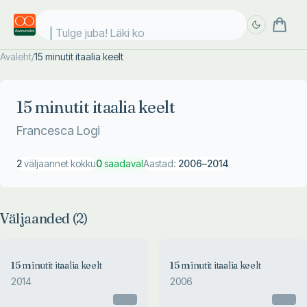
Tulge juba! Läki koo
Avaleht
/
15 minutit itaalia keelt
Täpsem
Täpsem
otsing
otsing
15 minutit itaalia keelt
Francesca Logi
2
väljaannet kokku
0
saadaval
Aastad:
2006
–
2014
Väljaanded (
2
)
15 minutit itaalia keelt
15 minutit itaalia keelt
2014
2006
Otsas
Otsas