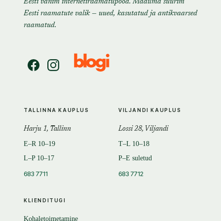
Eesti vanim internetiraamatupood. Maailma suurim
Eesti raamatute valik — uued, kasutatud ja antikvaarsed
raamatud.
TALLINNA KAUPLUS
VILJANDI KAUPLUS
Harju 1, Tallinn
Lossi 28, Viljandi
E–R 10–19
T–L 10–18
L–P 10–17
P–E suletud
683 7711
683 7712
KLIENDITUGI
Kohaletoimetamine