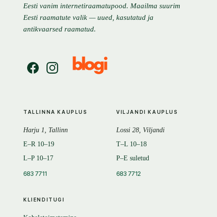
Eesti vanim internetiraamatupood. Maailma suurim
Eesti raamatute valik — uued, kasutatud ja
antikvaarsed raamatud.
TALLINNA KAUPLUS
VILJANDI KAUPLUS
Harju 1, Tallinn
Lossi 28, Viljandi
E–R 10–19
T–L 10–18
L–P 10–17
P–E suletud
683 7711
683 7712
KLIENDITUGI