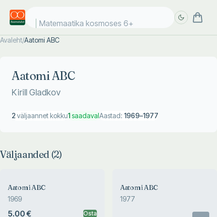
Matemaatika kosmoses 6+
Avaleht
/
Aatomi ABC
Täpsem
Täpsem
otsing
otsing
Aatomi ABC
Kirill Gladkov
2
väljaannet kokku
1
saadaval
Aastad:
1969
–
1977
Väljaanded (
2
)
Aatomi ABC
Aatomi ABC
1969
1977
5.00 €
Osta
Otsas