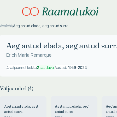
Avaleht
/
Aeg antud elada, aeg antud surra
Otsi täpsemalt
Otsi täpsemalt
Aeg antud elada, aeg antud surr
Erich Maria Remarque
4
väljaannet kokku
2
saadaval
Aastad:
1959
–
2024
Väljaanded (
4
)
Aeg antud elada, aeg
Aeg antud elada, aeg
Aeg an
antud surra
antud surra
antud 