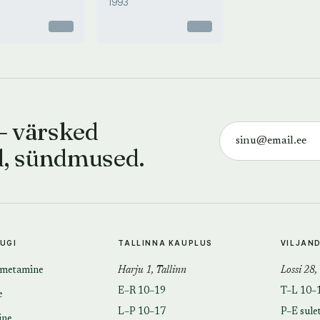
1993
Otsas
Otsas
— värsked
d, sündmused.
TUGI
TALLINNA KAUPLUS
VILJAN
imetamine
Harju 1, Tallinn
Lossi 28,
E–R 10–19
T–L 10–
e
L–P 10–17
P–E sule
ine