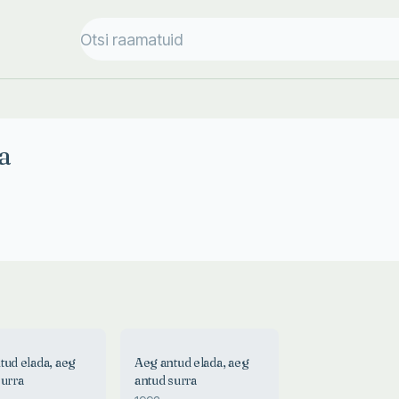
a
tud elada, aeg
Aeg antud elada, aeg
surra
antud surra