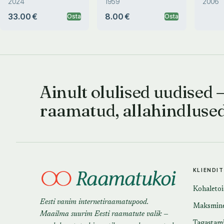
2024
1959
2006
33.00 €
8.00 €
Osta
Osta
Ainult olulised uudised 
raamatud, allahindluse
KLIENDI
Kohaleto
Eesti vanim internetiraamatupood.
Maksmin
Maailma suurim Eesti raamatute valik —
Tagastam