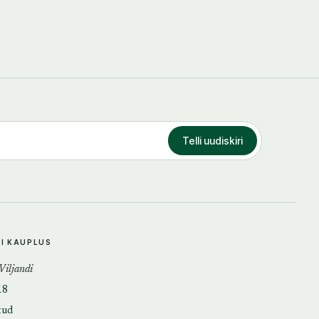
Telli uudiskiri
DI KAUPLUS
 Viljandi
18
tud