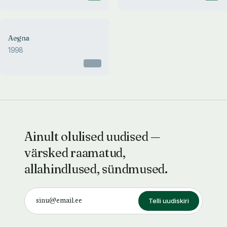
Aegna
1998
Otsas
Ainult olulised uudised —
värsked raamatud,
allahindlused, sündmused.
Telli uudiskiri