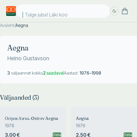
Tulge juba! Läki kooli
Avaleht
/
Aegna
Täpsem
Täpsem
otsing
otsing
Aegna
Heino Gustavson
3
väljaannet kokku
2
saadaval
Aastad:
1976
–
1998
Väljaanded (
3
)
Остров Аэгна. Ostrov Aegna
Aegna
1978
1976
3.00 €
2.50 €
Osta
Osta