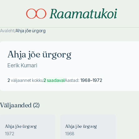
Avaleht
/
Ahja jõe ürgorg
Otsi täpsemalt
Otsi täpsemalt
Ahja jõe ürgorg
Eerik Kumari
2
väljaannet kokku
2
saadaval
Aastad:
1968
–
1972
Väljaanded (
2
)
Ahja jõe ürgorg
Ahja jõe ürgorg
1972
1968