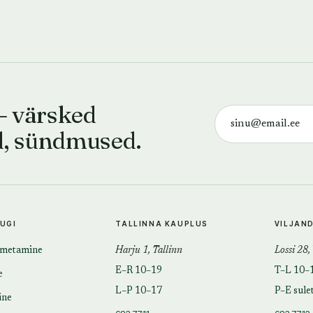
— värsked
d, sündmused.
TUGI
TALLINNA KAUPLUS
VILJAN
imetamine
Harju 1, Tallinn
Lossi 28,
E–R 10–19
T–L 10–
e
L–P 10–17
P–E sule
ine