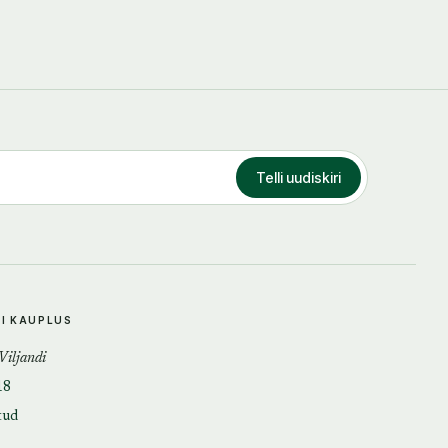
Telli uudiskiri
DI KAUPLUS
 Viljandi
18
tud