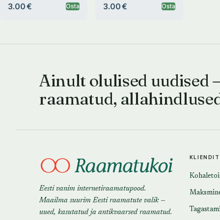
3.00 €
3.00 €
Osta
Osta
Ainult olulised uudised 
raamatud, allahindluse
KLIENDI
Kohaleto
Eesti vanim internetiraamatupood.
Maksmin
Maailma suurim Eesti raamatute valik —
Tagastam
uued, kasutatud ja antikvaarsed raamatud.