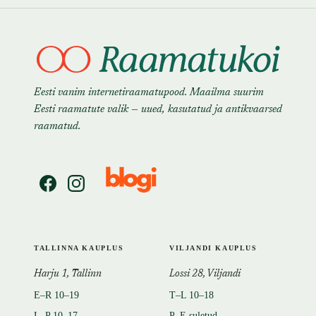
Eesti vanim internetiraamatupood. Maailma suurim
Eesti raamatute valik — uued, kasutatud ja antikvaarsed
raamatud.
TALLINNA KAUPLUS
VILJANDI KAUPLUS
Harju 1, Tallinn
Lossi 28, Viljandi
E–R 10–19
T–L 10–18
L–P 10–17
P–E suletud