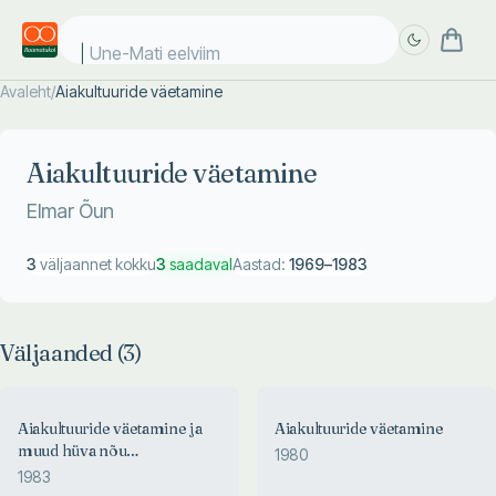
Une-Mati eelviima
Avaleht
/
Aiakultuuride väetamine
Täpsem
Täpsem
otsing
otsing
Aiakultuuride väetamine
Elmar Õun
3
väljaannet kokku
3
saadaval
Aastad:
1969
–
1983
Väljaanded (
3
)
Aiakultuuride väetamine ja
Aiakultuuride väetamine
muud hüva nõu
1980
koduaiapidajale
1983