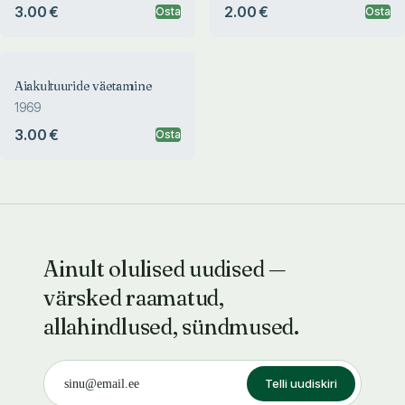
3.00 €
2.00 €
Osta
Osta
Aiakultuuride väetamine
1969
3.00 €
Osta
Ainult olulised uudised —
värsked raamatud,
allahindlused, sündmused.
Telli uudiskiri