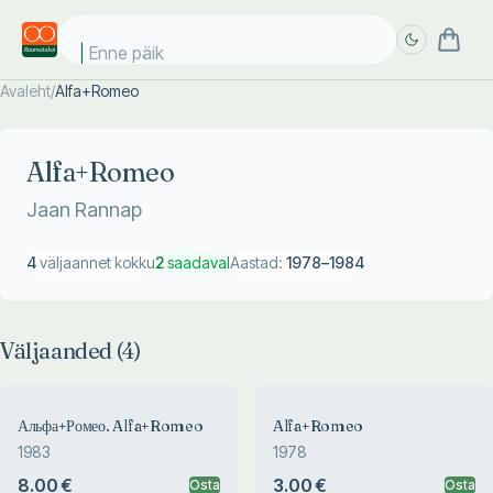
Enne päike
Avaleht
/
Alfa+Romeo
Täpsem
Täpsem
otsing
otsing
Alfa+Romeo
Jaan Rannap
4
väljaannet kokku
2
saadaval
Aastad:
1978
–
1984
Väljaanded (
4
)
Альфа+Ромео. Alfa+Romeo
Alfa+Romeo
1983
1978
8.00 €
3.00 €
Osta
Osta