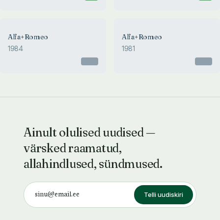
Alfa+Romeo
Alfa+Romeo
1984
1981
Otsas
Otsas
Ainult olulised uudised —
värsked raamatud,
allahindlused, sündmused.
Telli uudiskiri