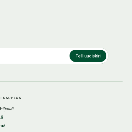
Telli uudiskiri
DI KAUPLUS
 Viljandi
18
tud