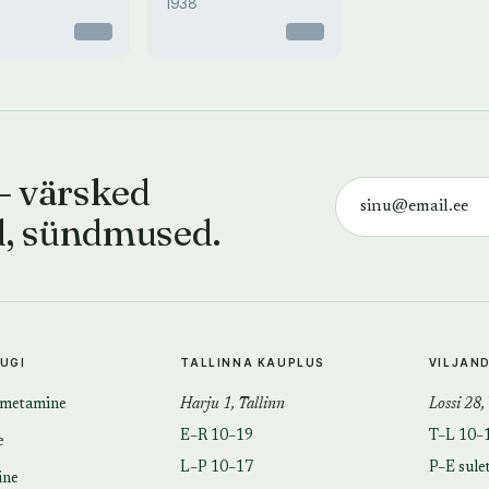
1938
Oskar Luts
Otsas
Otsas
— värsked
d, sündmused.
TUGI
TALLINNA KAUPLUS
VILJAN
imetamine
Harju 1, Tallinn
Lossi 28,
E–R 10–19
T–L 10–
e
L–P 10–17
P–E sule
ine