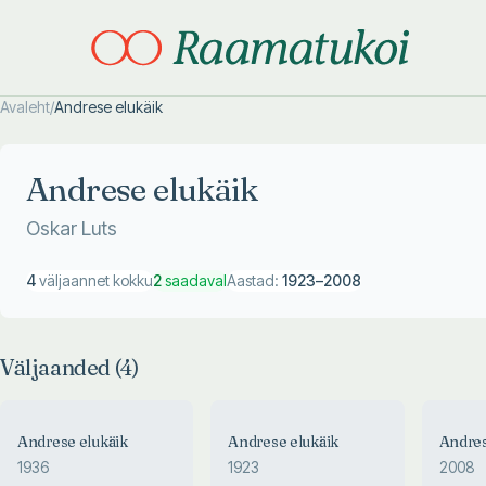
Avaleht
/
Andrese elukäik
Otsi täpsemalt
Otsi täpsemalt
Andrese elukäik
Oskar Luts
4
väljaannet kokku
2
saadaval
Aastad:
1923
–
2008
Väljaanded (
4
)
Andrese elukäik
Andrese elukäik
Andres
1936
1923
2008