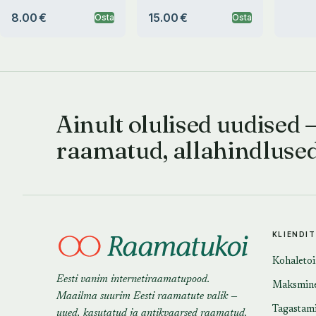
8.00 €
15.00 €
Osta
Osta
Ainult olulised uudised 
raamatud, allahindluse
KLIENDI
Kohaleto
Eesti vanim internetiraamatupood.
Maksmin
Maailma suurim Eesti raamatute valik —
Tagastam
uued, kasutatud ja antikvaarsed raamatud.