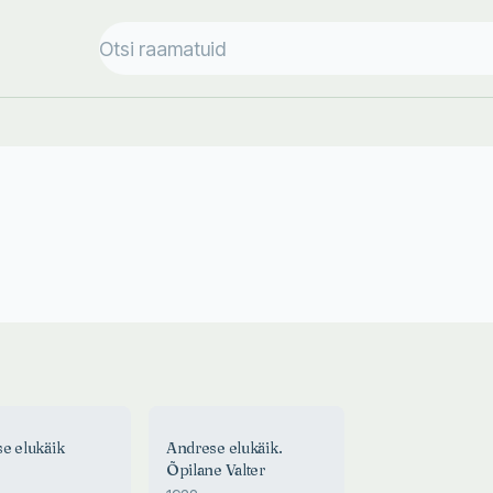
1938
e elukäik
Andrese elukäik.
ANDRESE ELUKÄIK.
Õpilane Valter
ÕPILANE VALTER