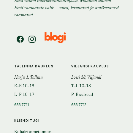
Eesti vanim internetiraamatupood. Maailma suurim
Eesti raamatute valik — uued, kasutatud ja antikvaarsed
raamatud.
TALLINNA KAUPLUS
VILJANDI KAUPLUS
Harju 1, Tallinn
Lossi 28, Viljandi
E–R 10–19
T–L 10–18
L–P 10–17
P–E suletud
683 7711
683 7712
KLIENDITUGI
Kohaletoimetamine