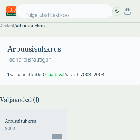
Tulge juba! Läki kool
Avaleht
/
Arbuusisuhkrus
Täpsem
Täpsem
otsing
otsing
Arbuusisuhkrus
Richard Brautigan
1
väljaannet kokku
0
saadaval
Aastad:
2003
–
2003
Väljaanded (
1
)
Arbuusisuhkrus
2003
Otsas