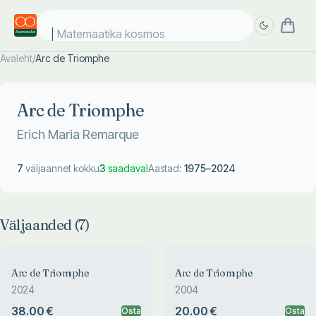
Matemaatika kosmose
Avaleht
/
Arc de Triomphe
Täpsem
Täpsem
otsing
otsing
Arc de Triomphe
Erich Maria Remarque
7
väljaannet kokku
3
saadaval
Aastad:
1975
–
2024
Väljaanded (
7
)
Arc de Triomphe
Arc de Triomphe
2024
2004
38.00 €
20.00 €
Osta
Osta