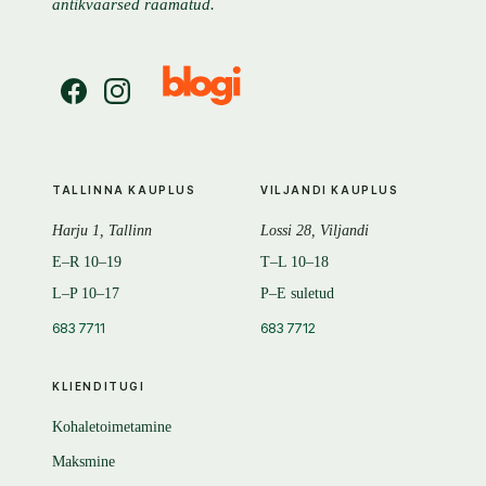
antikvaarsed raamatud.
TALLINNA KAUPLUS
VILJANDI KAUPLUS
Harju 1, Tallinn
Lossi 28, Viljandi
E–R 10–19
T–L 10–18
L–P 10–17
P–E suletud
683 7711
683 7712
KLIENDITUGI
Kohaletoimetamine
Maksmine