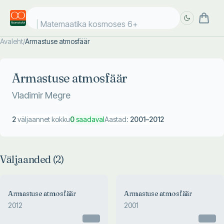
Matemaatika kosmoses 6+
Avaleht
/
Armastuse atmosfäär
Täpsem
Täpsem
otsing
otsing
Armastuse atmosfäär
Vladimir Megre
2
väljaannet kokku
0
saadaval
Aastad:
2001
–
2012
Väljaanded (
2
)
Armastuse atmosfäär
Armastuse atmosfäär
2012
2001
Otsas
Otsas