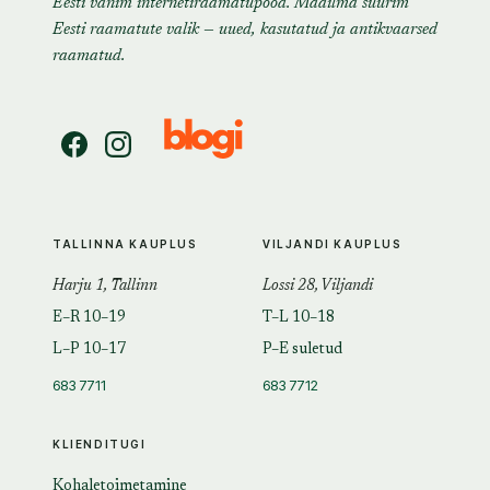
Eesti vanim internetiraamatupood. Maailma suurim
Eesti raamatute valik — uued, kasutatud ja antikvaarsed
raamatud.
TALLINNA KAUPLUS
VILJANDI KAUPLUS
Harju 1, Tallinn
Lossi 28, Viljandi
E–R 10–19
T–L 10–18
L–P 10–17
P–E suletud
683 7711
683 7712
KLIENDITUGI
Kohaletoimetamine