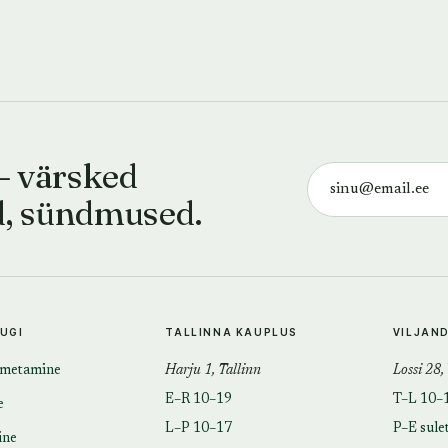
— värsked
d, sündmused.
TUGI
TALLINNA KAUPLUS
VILJAN
imetamine
Harju 1, Tallinn
Lossi 28,
E–R 10–19
T–L 10–
e
L–P 10–17
P–E sule
ine