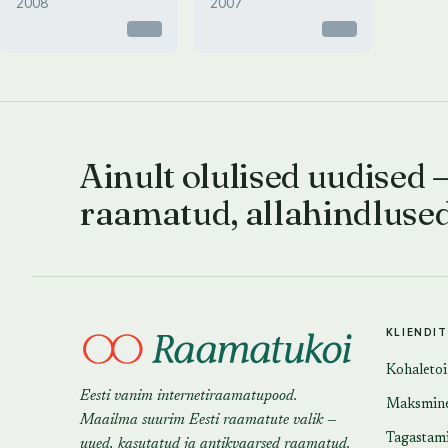
2008
2007
Otsas
Otsas
Ainult olulised uudised 
raamatud, allahindluse
KLIENDI
Kohaleto
Eesti vanim internetiraamatupood.
Maksmin
Maailma suurim Eesti raamatute valik —
Tagastam
uued, kasutatud ja antikvaarsed raamatud.