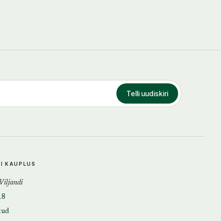
Telli uudiskiri
DI KAUPLUS
 Viljandi
18
tud