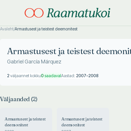
Avaleht
/
Armastusest ja teistest deemonitest
Otsi täpsemalt
Otsi täpsemalt
Armastusest ja teistest deemoni
Gabriel García Márquez
2
väljaannet kokku
0
saadaval
Aastad:
2007
–
2008
Väljaanded (
2
)
Armastusest ja teistest
Armastusest ja teistest
deemonitest
deemonitest