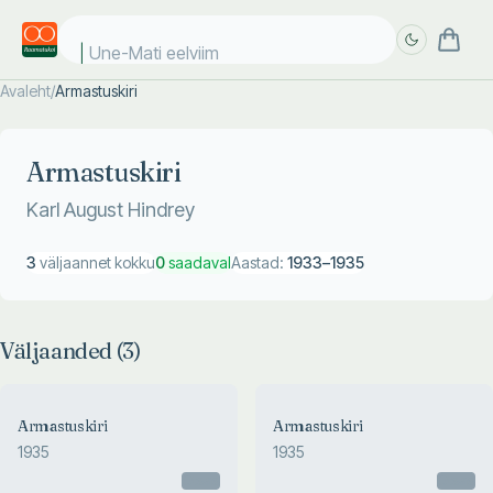
Une-Mati eelviima
Avaleht
/
Armastuskiri
Täpsem
Täpsem
otsing
otsing
Armastuskiri
Karl August Hindrey
3
väljaannet kokku
0
saadaval
Aastad:
1933
–
1935
Väljaanded (
3
)
Armastuskiri
Armastuskiri
1935
1935
Otsas
Otsas