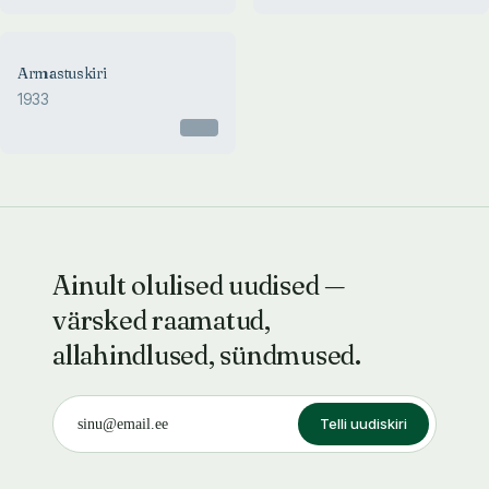
Armastuskiri
1933
Otsas
Ainult olulised uudised —
värsked raamatud,
allahindlused, sündmused.
Telli uudiskiri