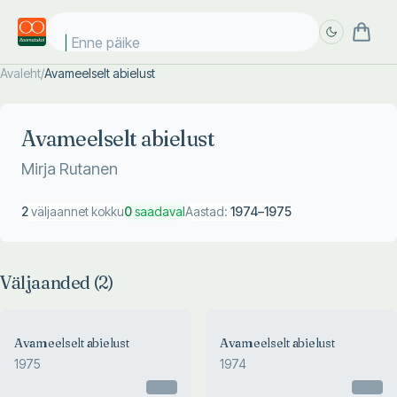
Enne päikes
Avaleht
/
Avameelselt abielust
Täpsem
Täpsem
otsing
otsing
Avameelselt abielust
Mirja Rutanen
2
väljaannet kokku
0
saadaval
Aastad:
1974
–
1975
Väljaanded (
2
)
Avameelselt abielust
Avameelselt abielust
1975
1974
Otsas
Otsas