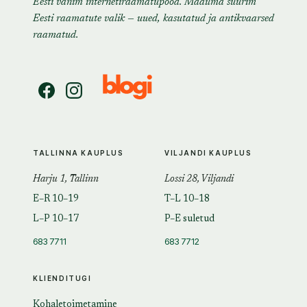
Eesti vanim internetiraamatupood. Maailma suurim
Eesti raamatute valik — uued, kasutatud ja antikvaarsed
raamatud.
TALLINNA KAUPLUS
VILJANDI KAUPLUS
Harju 1, Tallinn
Lossi 28, Viljandi
E–R 10–19
T–L 10–18
L–P 10–17
P–E suletud
683 7711
683 7712
KLIENDITUGI
Kohaletoimetamine