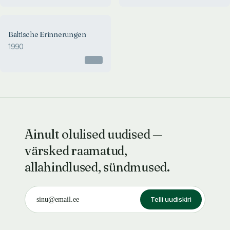
Baltische Erinnerungen
1990
Otsas
Ainult olulised uudised —
värsked raamatud,
allahindlused, sündmused.
Telli uudiskiri