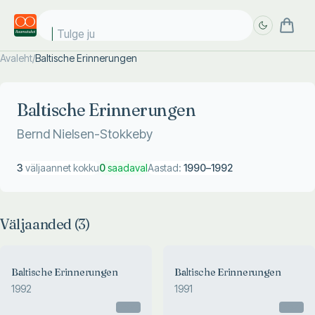
Tulge jub
Avaleht
/
Baltische Erinnerungen
Täpsem
Täpsem
otsing
otsing
Baltische Erinnerungen
Bernd Nielsen-Stokkeby
3
väljaannet kokku
0
saadaval
Aastad:
1990
–
1992
Väljaanded (
3
)
Baltische Erinnerungen
Baltische Erinnerungen
1992
1991
Otsas
Otsas