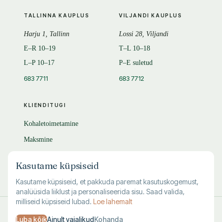
TALLINNA KAUPLUS
VILJANDI KAUPLUS
Harju 1, Tallinn
Lossi 28, Viljandi
E–R 10–19
T–L 10–18
L–P 10–17
P–E suletud
683 7711
683 7712
KLIENDITUGI
Kohaletoimetamine
Maksmine
Tagastamine
Kasutame küpsiseid
KKK
Kasutame küpsiseid, et pakkuda paremat kasutuskogemust,
analüüsida liiklust ja personaliseerida sisu. Saad valida,
milliseid küpsiseid lubad.
Loe lahemalt
© 1995–
2026
Kuutõrvaja OÜ · reg. 10463994
Luba kõik
Ainult vajalikud
Kohanda
·
·
·
Kasutustingimused
Privaatsus
Andmete kustutamine
Küpsised