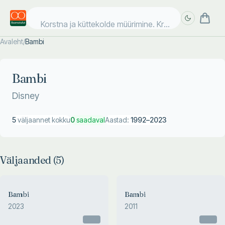
Korstna ja küttekolde müürimine. Krohvim
Avaleht
/
Bambi
Täpsem
Täpsem
otsing
otsing
Bambi
Disney
5
väljaannet kokku
0
saadaval
Aastad:
1992
–
2023
Väljaanded (
5
)
Bambi
Bambi
2023
2011
Otsas
Otsas