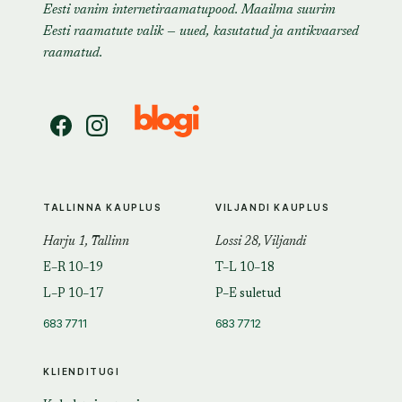
Eesti vanim internetiraamatupood. Maailma suurim
Eesti raamatute valik — uued, kasutatud ja antikvaarsed
raamatud.
TALLINNA KAUPLUS
VILJANDI KAUPLUS
Harju 1, Tallinn
Lossi 28, Viljandi
E–R 10–19
T–L 10–18
L–P 10–17
P–E suletud
683 7711
683 7712
KLIENDITUGI