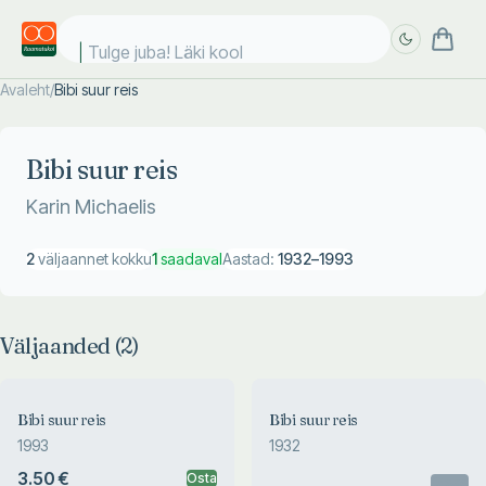
Tulge juba! Läki kooli
Avaleht
/
Bibi suur reis
Täpsem
Täpsem
otsing
otsing
Bibi suur reis
Karin Michaelis
2
väljaannet kokku
1
saadaval
Aastad:
1932
–
1993
Väljaanded (
2
)
Bibi suur reis
Bibi suur reis
1993
1932
3.50 €
Osta
Otsas