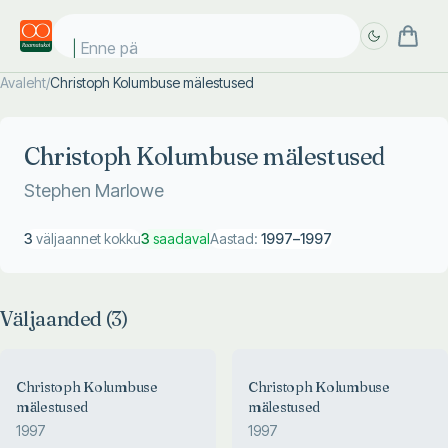
Enne päi
Avaleht
/
Christoph Kolumbuse mälestused
Täpsem
Täpsem
otsing
otsing
Christoph Kolumbuse mälestused
Stephen Marlowe
3
väljaannet kokku
3
saadaval
Aastad:
1997
–
1997
Väljaanded (
3
)
Christoph Kolumbuse
Christoph Kolumbuse
mälestused
mälestused
1997
1997