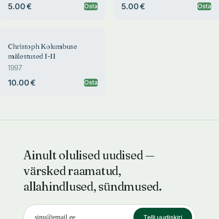
5.00 €
5.00 €
Osta
Osta
Christoph Kolumbuse
mälestused I-II
1997
10.00 €
Osta
Ainult olulised uudised —
värsked raamatud,
allahindlused, sündmused.
Telli uudiskiri