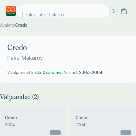
Tulge juba! Läki koo
Avaleht
/
Credo
Täpsem
Täpsem
otsing
otsing
Credo
Pavel Makarov
2
väljaannet kokku
0
saadaval
Aastad:
2004
–
2004
Väljaanded (
2
)
Credo
Credo
2004
2004
Otsas
Otsas