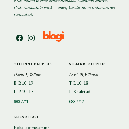
Eesti vanim internetiraamatupood. Maailma suurim
Eesti raamatute valik — uued, kasutatud ja antikvaarsed
raamatud.
TALLINNA KAUPLUS
VILJANDI KAUPLUS
Harju 1, Tallinn
Lossi 28, Viljandi
E–R 10–19
T–L 10–18
L–P 10–17
P–E suletud
683 7711
683 7712
KLIENDITUGI
Kohaletoimetamine