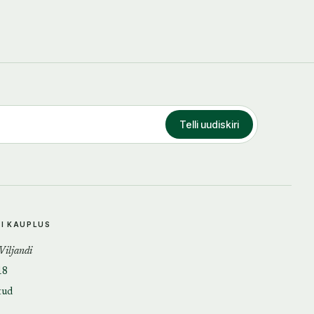
Telli uudiskiri
DI KAUPLUS
 Viljandi
18
tud