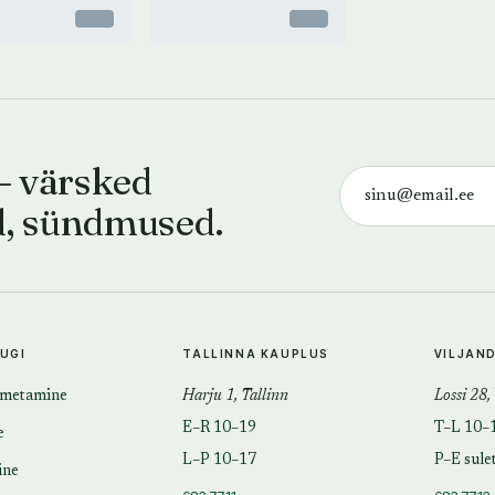
Otsas
Otsas
— värsked
d, sündmused.
TUGI
TALLINNA KAUPLUS
VILJAN
imetamine
Harju 1, Tallinn
Lossi 28,
E–R 10–19
T–L 10–
e
L–P 10–17
P–E sule
ine