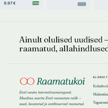
9.97 €
Osta
Otsas
Ainult olulised uudised 
raamatud, allahindluse
KLIENDI
Kohaleto
Eesti vanim internetiraamatupood.
Maksmin
Maailma suurim Eesti raamatute valik —
Tagastam
uued, kasutatud ja antikvaarsed raamatud.