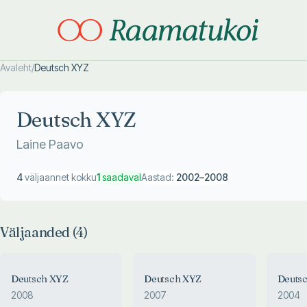
Avaleht
/
Deutsch XYZ
Otsi täpsemalt
Otsi täpsemalt
Deutsch XYZ
Laine Paavo
4
väljaannet kokku
1
saadaval
Aastad:
2002
–
2008
Väljaanded (
4
)
Deutsch XYZ
Deutsch XYZ
Deuts
2008
2007
2004