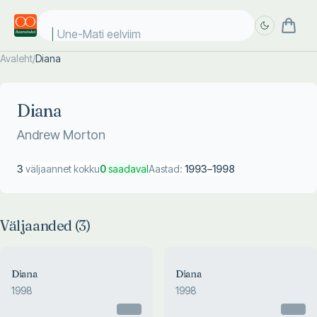
Une-Mati eelviima
Avaleht
/
Diana
Täpsem
Täpsem
otsing
otsing
Diana
Andrew Morton
3
väljaannet kokku
0
saadaval
Aastad:
1993
–
1998
Väljaanded (
3
)
Diana
Diana
1998
1998
Otsas
Otsas