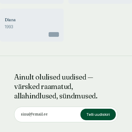
Diana
1993
Otsas
Ainult olulised uudised —
värsked raamatud,
allahindlused, sündmused.
Telli uudiskiri