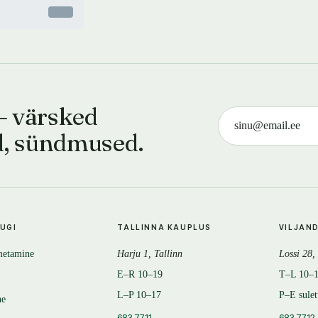
Otsas
— värsked
d, sündmused.
TUGI
TALLINNA KAUPLUS
VILJAN
metamine
Harju 1, Tallinn
Lossi 28,
E–R 10–19
T–L 10–
L–P 10–17
P–E sule
ne
683 7711
683 7712