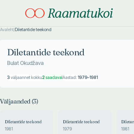
Avaleht
/
Diletantide teekond
Otsi täpsemalt
Otsi täpsemalt
Diletantide teekond
Bulat Okudžava
3
väljaannet kokku
2
saadaval
Aastad:
1979
–
1981
Väljaanded (
3
)
Diletantide teekond
Diletantide teekond
Dileta
1981
1979
1981