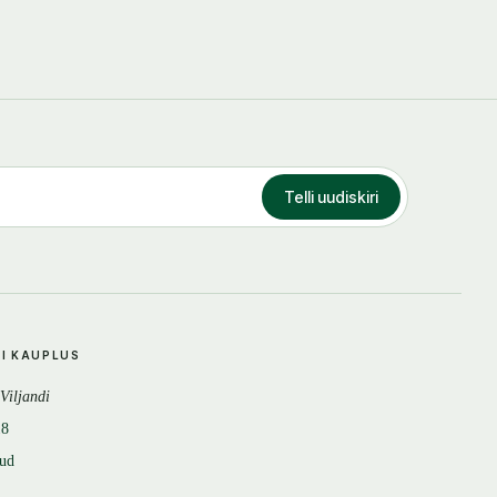
Telli uudiskiri
DI KAUPLUS
 Viljandi
18
tud