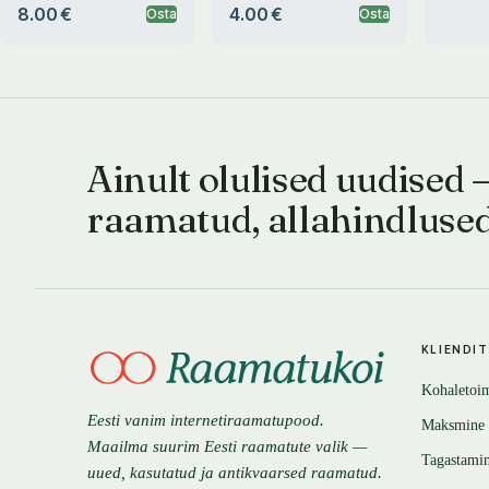
8.00 €
4.00 €
Osta
Osta
Ainult olulised uudised 
raamatud, allahindluse
KLIENDI
Kohaletoi
Eesti vanim internetiraamatupood.
Maksmine
Maailma suurim Eesti raamatute valik —
Tagastami
uued, kasutatud ja antikvaarsed raamatud.