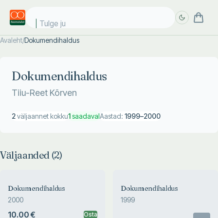
Tulge jub
Avaleht
/
Dokumendihaldus
Täpsem
Täpsem
otsing
otsing
Dokumendihaldus
Tiiu-Reet Kõrven
2
väljaannet kokku
1
saadaval
Aastad:
1999
–
2000
Väljaanded (
2
)
Dokumendihaldus
Dokumendihaldus
2000
1999
10.00 €
Osta
Otsas