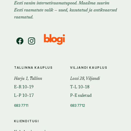
Eesti vanim internetiraamatupood. Maailma suurim
Eesti raamatute valik — uued, kasutatud ja antikvaarsed
raamatud.
TALLINNA KAUPLUS
VILJANDI KAUPLUS
Harju 1, Tallinn
Lossi 28, Viljandi
E–R 10–19
T–L 10–18
L–P 10–17
P–E suletud
683 7711
683 7712
KLIENDITUGI