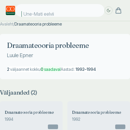
Une-Mati eelviim
Avaleht
/
Draamateooria probleeme
Täpsem
Täpsem
otsing
otsing
Draamateooria probleeme
Luule Epner
2
väljaannet kokku
0
saadaval
Aastad:
1992
–
1994
Väljaanded (
2
)
Draamateooria probleeme
Draamateooria probleeme
1994
1992
Otsas
Otsas