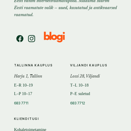
Eesti vanim internetiraamatupood. Maailma suurim
Eesti raamatute valik — uued, kasutatud ja antikvaarsed
raamatud.
TALLINNA KAUPLUS
VILJANDI KAUPLUS
Harju 1, Tallinn
Lossi 28, Viljandi
E–R 10–19
T–L 10–18
L–P 10–17
P–E suletud
683 7711
683 7712
KLIENDITUGI
Kohaletoimetamine