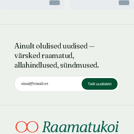
Otsas
Otsas
Ainult olulised uudised —
värsked raamatud,
allahindlused, sündmused.
Telli uudiskiri