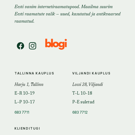
Eesti vanim internetiraamatupood. Maailma suurim
Eesti raamatute valik — uued, kasutatud ja antikvaarsed
raamatud.
TALLINNA KAUPLUS
VILJANDI KAUPLUS
Harju 1, Tallinn
Lossi 28, Viljandi
E–R 10–19
T–L 10–18
L–P 10–17
P–E suletud
683 7711
683 7712
KLIENDITUGI