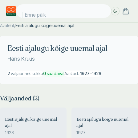
Enne päike
Avaleht
/
Eesti ajalugu kõige uuemal ajal
Täpsem
Täpsem
otsing
otsing
Eesti ajalugu kõige uuemal ajal
Hans Kruus
2
väljaannet kokku
0
saadaval
Aastad:
1927
–
1928
Väljaanded (
2
)
Eesti ajalugu kõige uuemal
Eesti ajalugu kõige uuemal
ajal
ajal
1928
1927