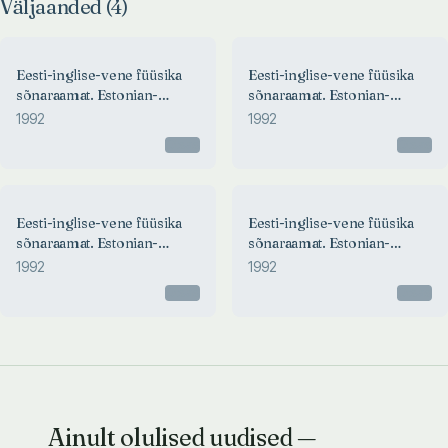
Väljaanded (
4
)
Eesti-inglise-vene füüsika
Eesti-inglise-vene füüsika
sõnaraamat. Estonian-
sõnaraamat. Estonian-
English-Russian physics
English-Russian physics
1992
1992
dictionary. Эстонско-англо-
dictionary. Эстонско-англо-
Otsas
Otsas
русский физический словарь
русский физический словарь
Eesti-inglise-vene füüsika
Eesti-inglise-vene füüsika
sõnaraamat. Estonian-
sõnaraamat. Estonian-
English-Russian physics
English-Russian physics
1992
1992
dictionary. Эстонско-англо-
dictionary. Эстонско-англо-
Otsas
Otsas
русский физический словарь
русский физический словарь
Ainult olulised uudised —