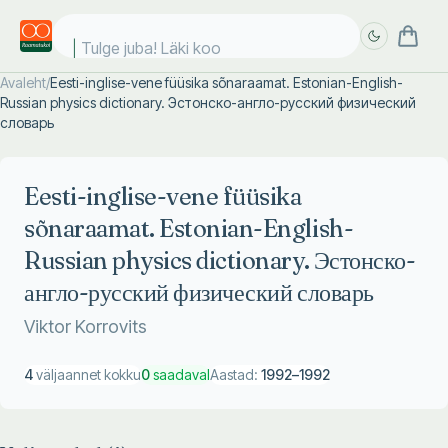
Tulge juba! Läki kool
Avaleht
/
Eesti-inglise-vene füüsika sõnaraamat. Estonian-English-
Russian physics dictionary. Эстонско-англо-русский физический
Täpsem
Täpsem
словарь
otsing
otsing
Eesti-inglise-vene füüsika
sõnaraamat. Estonian-English-
Russian physics dictionary. Эстонско-
англо-русский физический словарь
Viktor Korrovits
4
väljaannet kokku
0
saadaval
Aastad:
1992
–
1992