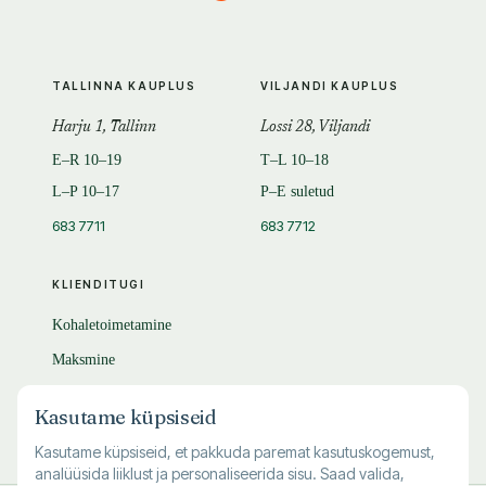
TALLINNA KAUPLUS
VILJANDI KAUPLUS
Harju 1, Tallinn
Lossi 28, Viljandi
E–R 10–19
T–L 10–18
L–P 10–17
P–E suletud
683 7711
683 7712
KLIENDITUGI
Kohaletoimetamine
Maksmine
Tagastamine
Kasutame küpsiseid
KKK
Kasutame küpsiseid, et pakkuda paremat kasutuskogemust,
analüüsida liiklust ja personaliseerida sisu. Saad valida,