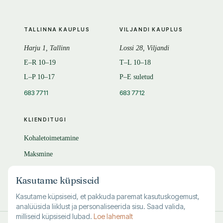
TALLINNA KAUPLUS
VILJANDI KAUPLUS
Harju 1, Tallinn
Lossi 28, Viljandi
E–R 10–19
T–L 10–18
L–P 10–17
P–E suletud
683 7711
683 7712
KLIENDITUGI
Kohaletoimetamine
Maksmine
Tagastamine
Kasutame küpsiseid
KKK
Kasutame küpsiseid, et pakkuda paremat kasutuskogemust,
analüüsida liiklust ja personaliseerida sisu. Saad valida,
milliseid küpsiseid lubad.
Loe lahemalt