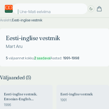
Une-Mati eelviimase
Avaleht
/
Eesti-inglise vestmik
Täpsem
Täpsem
otsing
otsing
Eesti-inglise vestmik
Mart Aru
5
väljaannet kokku
2
saadaval
Aastad:
1991
–
1998
Väljaanded (
5
)
Eesti-inglise vestmik.
Eesti-inglise vestmik
Estonian-English
1991
Conversation Guide
1996