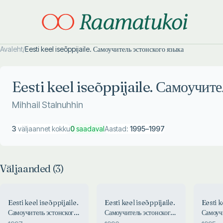
Avaleht
/
Eesti keel iseõppijaile. Самоучитель эстонского языка
Otsi täpsemalt
Otsi täpsemalt
Eesti keel iseõppijaile. Самоучит
Mihhail Stalnuhhin
3
väljaannet kokku
0
saadaval
Aastad:
1995
–
1997
Väljaanded (
3
)
Eesti keel iseõppijaile.
Eesti keel iseõppijaile.
Eesti k
Самоучитель эстонского
Самоучитель эстонского
Самоуч
языка
языка
языка