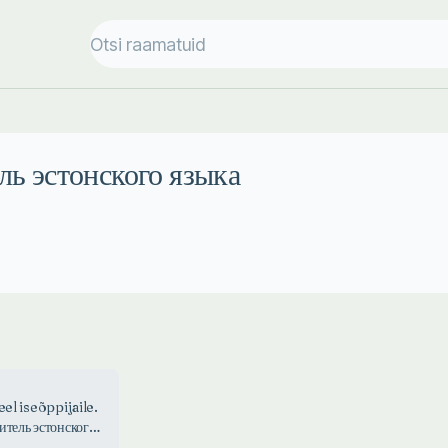
ель эстонского языка
eel iseõppijaile.
итель эстонского