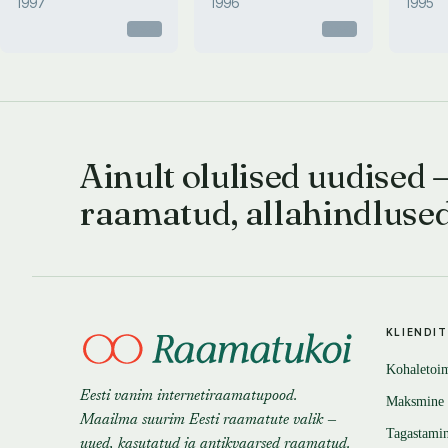
1997
1996
1995
Otsas
Otsas
Ainult olulised uudised 
raamatud, allahindluse
KLIENDI
Kohaletoi
Eesti vanim internetiraamatupood.
Maksmine
Maailma suurim Eesti raamatute valik —
Tagastami
uued, kasutatud ja antikvaarsed raamatud.