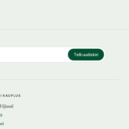
Telli uudiskiri
DI KAUPLUS
 Viljandi
18
tud