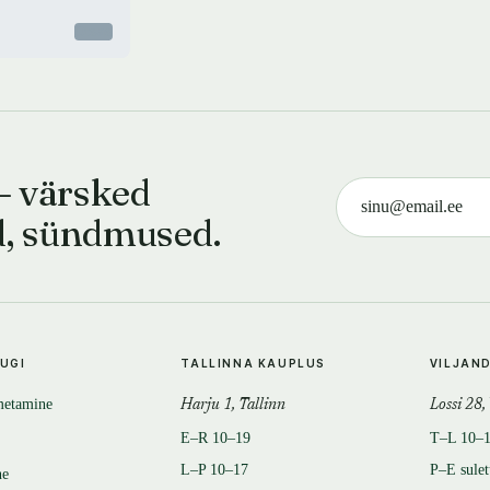
Otsas
— värsked
d, sündmused.
TUGI
TALLINNA KAUPLUS
VILJAN
metamine
Harju 1, Tallinn
Lossi 28,
E–R 10–19
T–L 10–
L–P 10–17
P–E sule
ne