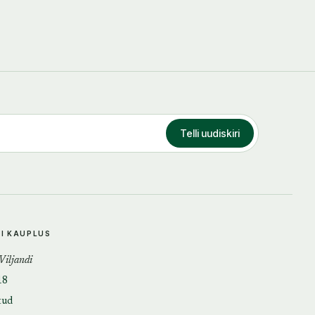
Telli uudiskiri
DI KAUPLUS
 Viljandi
18
tud