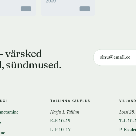
2009
Otsas
Otsas
— värsked
d, sündmused.
TUGI
TALLINNA KAUPLUS
VILJAN
imetamine
Harju 1, Tallinn
Lossi 28,
E–R 10–19
T–L 10–
e
L–P 10–17
P–E sule
ine