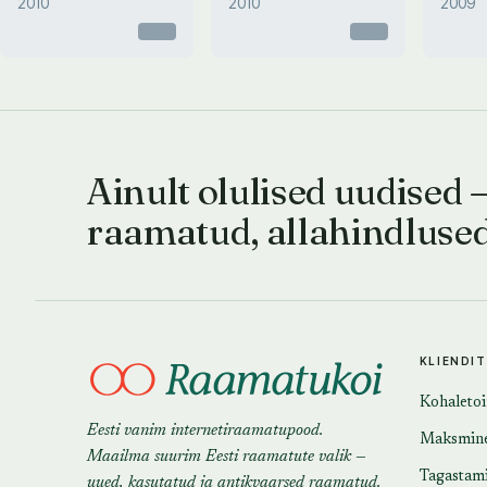
2010
2010
2009
Otsas
Otsas
Ainult olulised uudised 
raamatud, allahindluse
KLIENDI
Kohaleto
Eesti vanim internetiraamatupood.
Maksmin
Maailma suurim Eesti raamatute valik —
Tagastam
uued, kasutatud ja antikvaarsed raamatud.