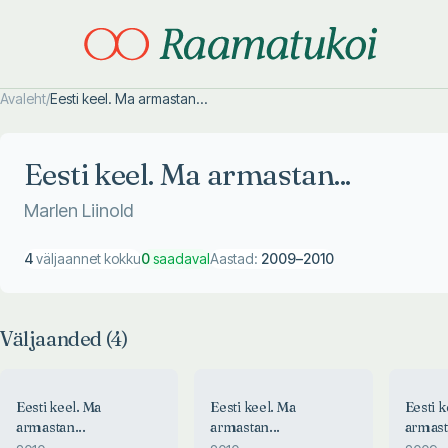
Avaleht
/
Eesti keel. Ma armastan...
Otsi täpsemalt
Otsi täpsemalt
Eesti keel. Ma armastan...
Marlen Liinold
4
väljaannet kokku
0
saadaval
Aastad:
2009
–
2010
Väljaanded (
4
)
Eesti keel. Ma
Eesti keel. Ma
Eesti k
armastan...
armastan...
armast